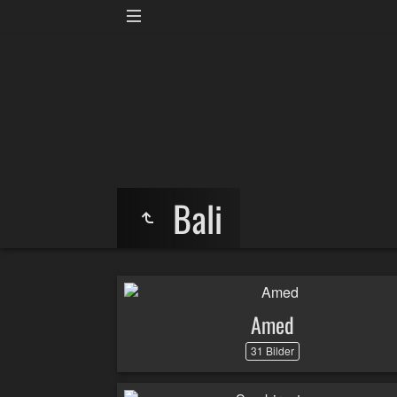
Bali
Amed
31 Bilder